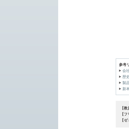
参考
会
歴
製
新
【教
【フ
【ゼ