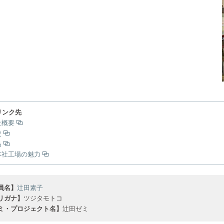
リンク先
社概要
史
品
本社工場の魅力
員名】
辻田素子
リガナ】
ツジタモトコ
ミ・プロジェクト名】
辻田ゼミ