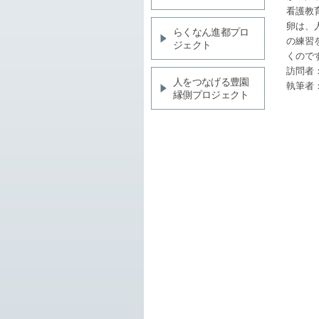
看護教
卵は、
らくなん進都プロ
の練習
ジェクト
くので
訪問者
人をつなげる豊園
執筆者
縁側プロジェクト