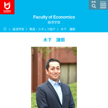
龍谷大学 You, Unlimited
MENU
Faculty of Economics
経済学部
ホーム
経済学部
教員・スタッフ紹介
木下 謙朗
木下 謙朗