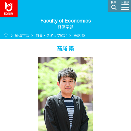
龍谷大学 You, Unlimited
MENU
Faculty of Economics
経済学部
ホーム
経済学部
教員・スタッフ紹介
高尾 築
高尾 築